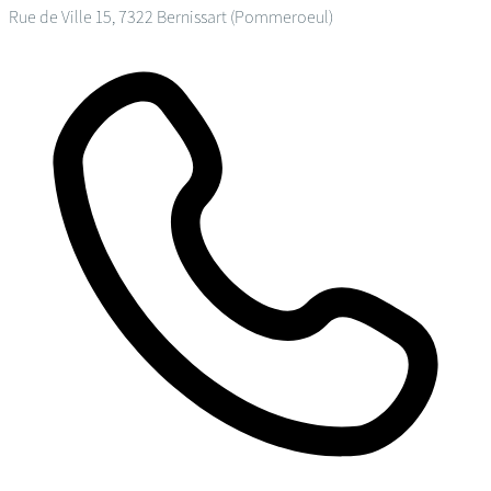
Rue de Ville 15, 7322 Bernissart (Pommeroeul)