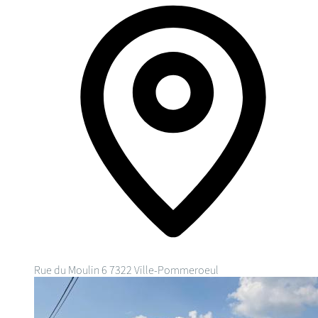
Rue du Moulin 6
7322 Ville-Pommeroeul