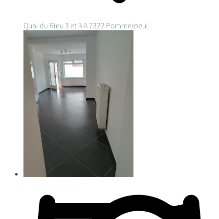
Quai du Rieu 3 et 3 A
7322 Pommeroeul